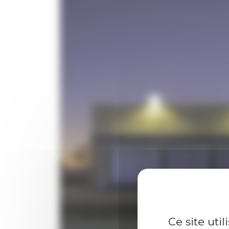
Ce site uti